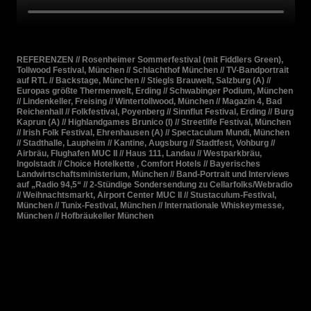
REFERENZEN // Rosenheimer Sommerfestival (mit Fiddlers Green),
Tollwood Festival, München // Schlachthof München // TV-Bandportrait
auf RTL // Backstage, München // Stiegls Brauwelt, Salzburg (A) //
Europas größte Thermenwelt, Erding // Schwabinger Podium, München
// Lindenkeller, Freising // Wintertollwood, München // Magazin 4, Bad
Reichenhall // Folkfestival, Poyenberg // Sinnflut Festival, Erding // Burg
Kaprun (A) // Highlandgames Brunico (I) // Streetlife Festival, München
// Irish Folk Festival, Ehrenhausen (A) // Spectaculum Mundi, München
// Stadthalle, Laupheim // Kantine, Augsburg // Stadtfest, Vohburg //
Airbräu, Flughafen MUC II // Haus 111,
Landau // Westparkbräu,
Ingolstadt // Choice Hotelkette , Comfort Hotels // Bayerisches
Landwirtschaftsministerium, München // Band-Portrait und Interviews
auf „Radio 94,5“ // 2-Stündige Sondersendung zu Cellarfolks/Webradio
// Weihnachtsmarkt, Airport Center MUC II // Stustaculum-Festival,
München // Tunix-Festival, München // Internationale Whiskeymesse,
München // Hofbräukeller München