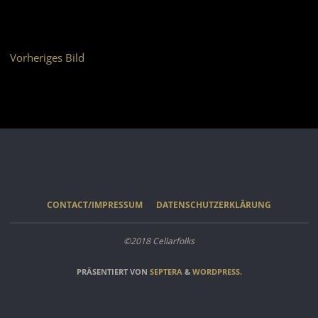
Vorheriges Bild
CONTACT/IMPRESSUM
DATENSCHUTZERKLÄRUNG
©2018 Cellarfolks
PRÄSENTIERT VON
SEPTERA
&
WORDPRESS.