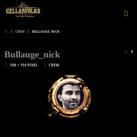
CELLARFOLKS
START
CREW
BULLAUGE_NICK
0
Bullauge_nick
ORIGINALGRÖSSE
168 × 154
PIXEL
CREW