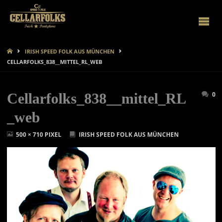
CELLARFOLKS
START
IRISH SPEED FOLK AUS MÜNCHEN
CELLARFOLKS_838__MITTEL_RL_WEB
0
Cellarfolks_838__mittel_RL
_web
ORIGINALGRÖSSE
500 × 710
PIXEL
IRISH SPEED FOLK AUS MÜNCHEN